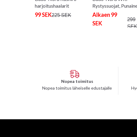
harjoitushaalarit
Rystyssuojat, Punain
99 SEK
Alkaen 99
225 SEK
299
SEK
SE
Nopea toimitus
Nopea toimitus läheiselle edustajalle
Hy