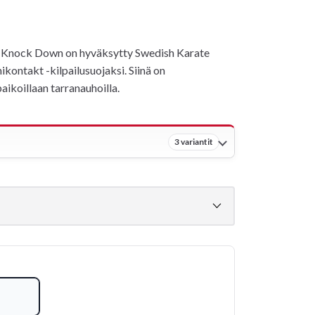
t Knock Down on hyväksytty Swedish Karate
ontakt -kilpailusuojaksi. Siinä on
aikoillaan tarranauhoilla.
3 variantit