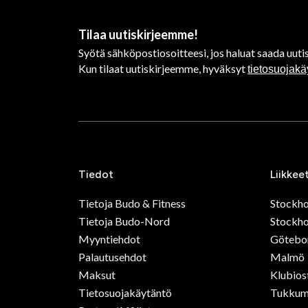
Tilaa uutiskirjeemme!
Syötä sähköpostiosoitteesi, jos haluat saada uutis
Kun tilaat uutiskirjeemme, hyväksyt
tietosuojak
Tiedot
Liikkee
Tietoja Budo & Fitness
Stockh
Tietoja Budo-Nord
Stockho
Myyntiehdot
Götebo
Palautusehdot
Malmö
Maksut
Klubios
Tietosuojakäytäntö
Tukkum