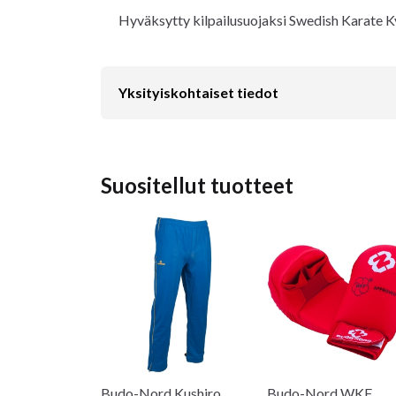
Hyväksytty kilpailusuojaksi Swedish Karate 
Yksityiskohtaiset tiedot
Suositellut tuotteet
Budo-Nord Kushiro
Budo-Nord WKF