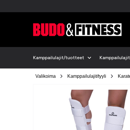
expand_more
Kamppailulajit/tuotteet
Kamppailulajit
chevron_right
chevron_right
Valikoima
Kamppailulajit/tyyli
Karat