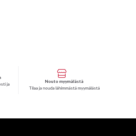
n
Nouto myymälästä
sti ja
Tilaa ja nouda lähimmästä myymälästä