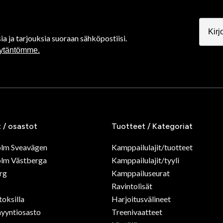
ia ja tarjouksia suoraan sähköpostiisi.
äytäntömme.
t / osastot
Tuotteet / Kategoriat
olm Sveavägen
Kamppailulajit/tuotteet
lm Västberga
Kamppailulajit/tyyli
rg
Kamppailuseurat
Ravintolisät
toksilla
Harjoitusvälineet
yyntiosasto
Treenivaatteet