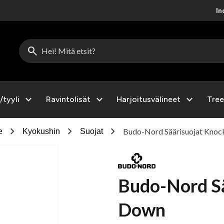
Inc
search
expand_more
expand_more
expand_more
/tyyli
Ravintolisät
Harjoitusvälineet
Tree
chevron_right
chevron_right
chevron_right
Budo-Nord Säärisuojat Kno
e
Kyokushin
Suojat
Budo-Nord Sä
Down