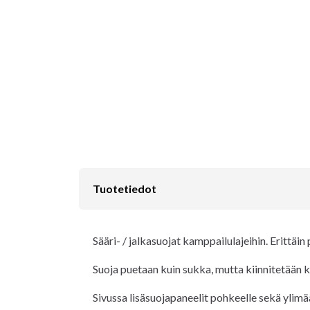
Tuotetiedot
Sääri- / jalkasuojat kamppailulajeihin. Erittä
Suoja puetaan kuin sukka, mutta kiinnitetään k
Sivussa lisäsuojapaneelit pohkeelle sekä ylim