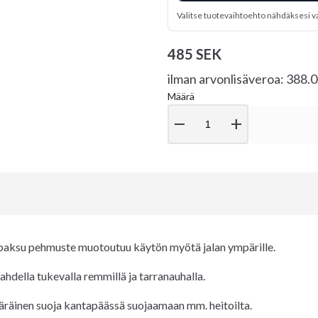
Valitse tuotevaihtoehto nähdäksesi v
485 SEK
ilman arvonlisäveroa: 388.
Määrä
remove
add
in paksu pehmuste muotoutuu käytön myötä jalan ympärille.
ahdella tukevalla remmillä ja tarranauhalla.
ääräinen suoja kantapäässä suojaamaan mm. heitoilta.