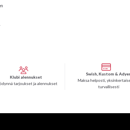
en
K
Swish, Kustom & Adye
Klubi alennukset
Maksa helposti, yksinkertaise
ödynnä tarjoukset ja alennukset
turvallisesti