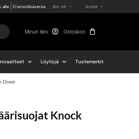
. alv.
Ei arvonlisäveroa
SEK - KR
SUOMI
EXPAND_MORE
EXPAND_MORE
account_circle
shopping_bag
Minun tilini
Ostoskori
expand_more
expand_more
nivaatteet
Löytöjä
Tuotemerkit
ck Down
ärisuojat Knock