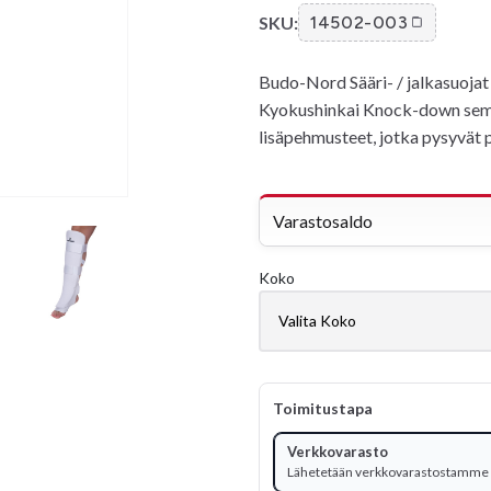
SKU:
14502-003
Budo-Nord Sääri- / jalkasuoja
Kyokushinkai Knock-down semik
lisäpehmusteet, jotka pysyvät p
Varastosaldo
Koko
Toimitustapa
Verkkovarasto
Lähetetään verkkovarastostamme