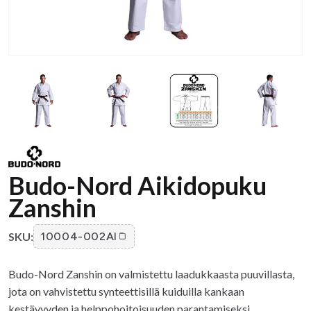
Budo-Nord Aikidopuku
Zanshin
SKU:
10004-002AI
Budo-Nord Zanshin on valmistettu laadukkaasta puuvillasta,
jota on vahvistettu synteettisillä kuiduilla kankaan
kestävyyden ja helppohoitoisuuden parantamiseksi.