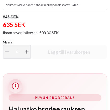
Valitse tuotevariantti nähdäksesi myymäläsaatavuuden.
845 SEK
635 SEK
ilman arvonlisäveroa: 508.00 SEK
Määrä
remove
add
Lägg till i varukorgen
PUVUN BRODEERAUS
Haluatko brodeerauksen