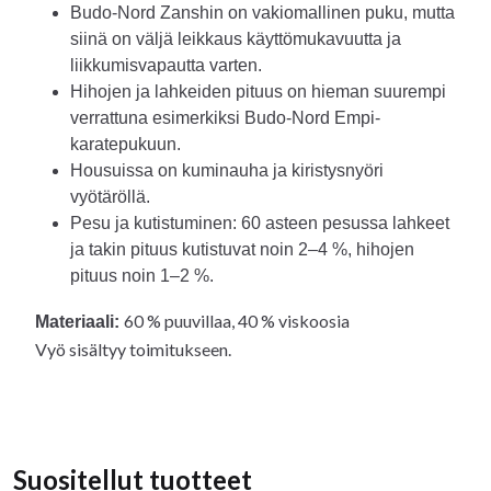
Budo-Nord Zanshin on vakiomallinen puku, mutta
siinä on väljä leikkaus käyttömukavuutta ja
liikkumisvapautta varten.
Hihojen ja lahkeiden pituus on hieman suurempi
verrattuna esimerkiksi Budo-Nord Empi-
karatepukuun.
Housuissa on kuminauha ja kiristysnyöri
vyötäröllä.
Pesu ja kutistuminen: 60 asteen pesussa lahkeet
ja takin pituus kutistuvat noin 2–4 %, hihojen
pituus noin 1–2 %.
60 % puuvillaa, 40 % viskoosia
Materiaali:
Vyö sisältyy toimitukseen.
Suositellut tuotteet