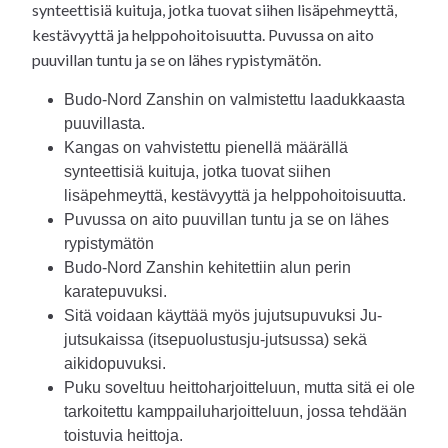
synteettisiä kuituja, jotka tuovat siihen lisäpehmeyttä,
kestävyyttä ja helppohoitoisuutta. Puvussa on aito
puuvillan tuntu ja se on lähes rypistymätön.
Budo-Nord Zanshin on valmistettu laadukkaasta
puuvillasta.
Kangas on vahvistettu pienellä määrällä
synteettisiä kuituja, jotka tuovat siihen
lisäpehmeyttä, kestävyyttä ja helppohoitoisuutta.
Puvussa on aito puuvillan tuntu ja se on lähes
rypistymätön
Budo-Nord Zanshin kehitettiin alun perin
karatepuvuksi.
Sitä voidaan käyttää myös jujutsupuvuksi Ju-
jutsukaissa (itsepuolustusju-jutsussa) sekä
aikidopuvuksi.
Puku soveltuu heittoharjoitteluun, mutta sitä ei ole
tarkoitettu kamppailuharjoitteluun, jossa tehdään
toistuvia heittoja.