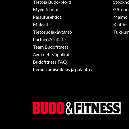
Tietoja Budo-Nord
Stockho
Myyntiehdot
Götebo
Palautusehdot
Malmö
Maksut
Klubios
Tietosuojakäytäntö
Tukkum
Partner/Affiliate
Team Budofitness
Avoimet työpaikat
Budofitness FAQ
Peruuttamisoikeus ja palautus