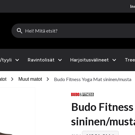
Inc
search
expand_more
expand_more
expand_more
/tyyli
Ravintolisät
Harjoitusvälineet
Tree
chevron_right
chevron_right
Budo Fitness Yoga Mat sininen/musta
tot
Muut matot
Budo Fitness
sininen/must