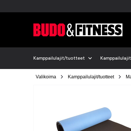
expand_more
Kamppailulajit/tuotteet
Kamppailulajit
chevron_right
chevron_right
Valikoima
Kamppailulajit/tuotteet
Ma