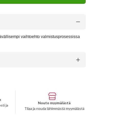
ävällisempi vaihtoehto valmistusprosessissa
n
Nouto myymälästä
sti ja
Tilaa ja nouda lähimmästä myymälästä