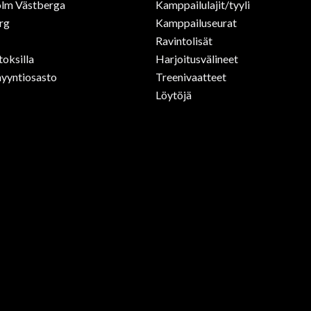
lm Västberga
Kamppailulajit/tyyli
rg
Kamppailuseurat
Ravintolisät
toksilla
Harjoitusvälineet
yyntiosasto
Treenivaatteet
Löytöjä