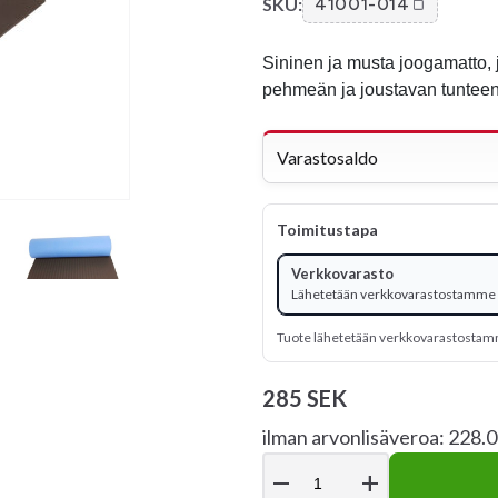
SKU:
41001-014
Sininen ja musta joogamatto, 
pehmeän ja joustavan tunteen 
Varastosaldo
Toimitustapa
Verkkovarasto
Lähetetään verkkovarastostamme -
Tuote lähetetään verkkovarastosta
285 SEK
ilman arvonlisäveroa: 228.
remove
add