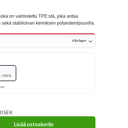
joka on valmistettu TPE:stä, joka antaa
sekä stabiloivan kerroksen polyesteri/puuvilla.
Alla lager
 198 St
mme.
00 SEK
Lisää ostoskoriin