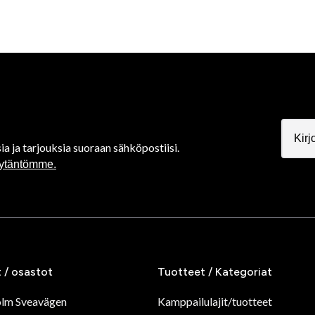
ia ja tarjouksia suoraan sähköpostiisi.
äytäntömme.
t / osastot
Tuotteet / Kategoriat
olm Sveavägen
Kamppailulajit/tuotteet