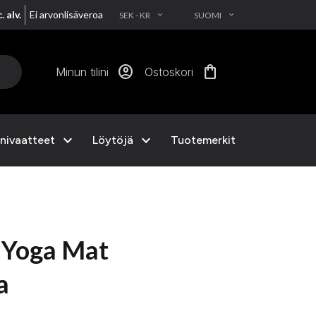
. alv.
Ei arvonlisäveroa
SEK - KR
SUOMI
EXPAND_MORE
EXPAND_MORE
account_circle
shopping_bag
Minun tilini
Ostoskori
expand_more
expand_more
nivaatteet
Löytöjä
Tuotemerkit
 Yoga Mat
a