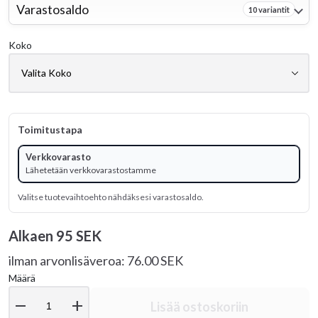
Varastosaldo
10 variantit
Koko
Toimitustapa
Verkkovarasto
Lähetetään verkkovarastostamme
Valitse tuotevaihtoehto nähdäksesi varastosaldo.
Alkaen
95 SEK
ilman arvonlisäveroa: 76.00 SEK
Määrä
remove
add
Lisää ostoskoriin