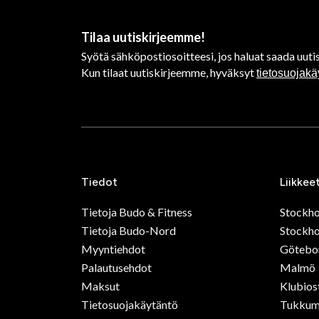
Tilaa uutiskirjeemme!
Syötä sähköpostiosoitteesi, jos haluat saada uutis
Kun tilaat uutiskirjeemme, hyväksyt
tietosuojak
Tiedot
Liikkee
Tietoja Budo & Fitness
Stockh
Tietoja Budo-Nord
Stockho
Myyntiehdot
Götebo
Palautusehdot
Malmö
Maksut
Klubios
Tietosuojakäytäntö
Tukkum