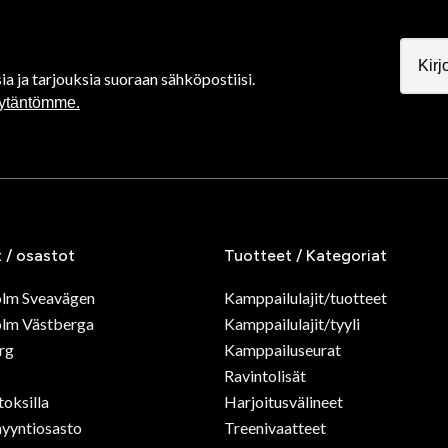
ia ja tarjouksia suoraan sähköpostiisi.
äytäntömme.
t / osastot
Tuotteet / Kategoriat
olm Sveavägen
Kamppailulajit/tuotteet
lm Västberga
Kamppailulajit/tyyli
rg
Kamppailuseurat
Ravintolisät
toksilla
Harjoitusvälineet
yyntiosasto
Treenivaatteet