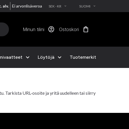
. alv.
Ei arvonlisäveroa
SEK - KR
SUOMI
EXPAND_MORE
EXPAND_MORE
account_circle
shopping_bag
Minun tilini
Ostoskori
expand_more
expand_more
nivaatteet
Löytöjä
Tuotemerkit
ttu. Tarkista URL-osoite ja yritä uudelleen tai siirry