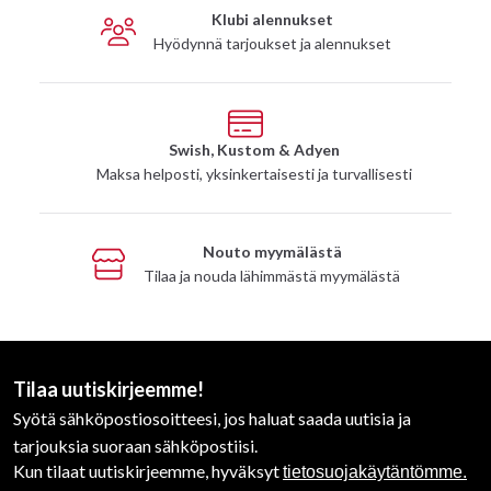
Klubi alennukset
Hyödynnä tarjoukset ja alennukset
Swish, Kustom & Adyen
Maksa helposti, yksinkertaisesti ja turvallisesti
Nouto myymälästä
Tilaa ja nouda lähimmästä myymälästä
Tilaa uutiskirjeemme!
Syötä sähköpostiosoitteesi, jos haluat saada uutisia ja
tarjouksia suoraan sähköpostiisi.
Kun tilaat uutiskirjeemme, hyväksyt
tietosuojakäytäntömme.