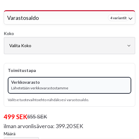
Varastosaldo
4 variantit
Koko
Toimitustapa
Verkkovarasto
Lähetetään verkkovarastostamme
Valitse tuotevaihtoehto nähdäksesi varastosaldo.
499 SEK
655 SEK
ilman arvonlisäveroa: 399.20 SEK
Määrä