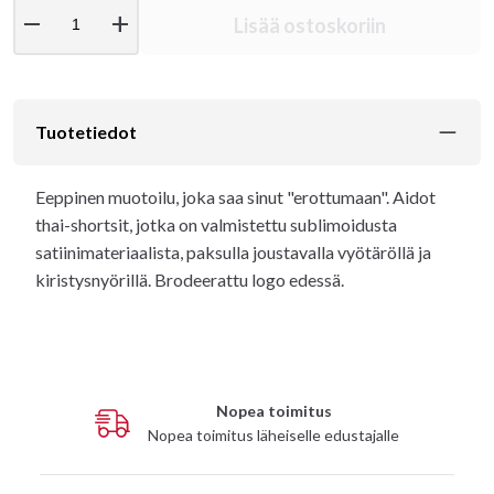
remove
add
Lisää ostoskoriin
Tuotetiedot
Eeppinen muotoilu, joka saa sinut "erottumaan". Aidot
thai-shortsit, jotka on valmistettu sublimoidusta
satiinimateriaalista, paksulla joustavalla vyötäröllä ja
kiristysnyörillä. Brodeerattu logo edessä.
Nopea toimitus
Nopea toimitus läheiselle edustajalle