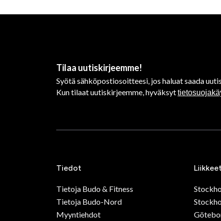
Tilaa uutiskirjeemme!
Syötä sähköpostiosoitteesi, jos haluat saada uutis
Kun tilaat uutiskirjeemme, hyväksyt
tietosuojak
Tiedot
Liikkee
Tietoja Budo & Fitness
Stockh
Tietoja Budo-Nord
Stockho
Myyntiehdot
Götebo