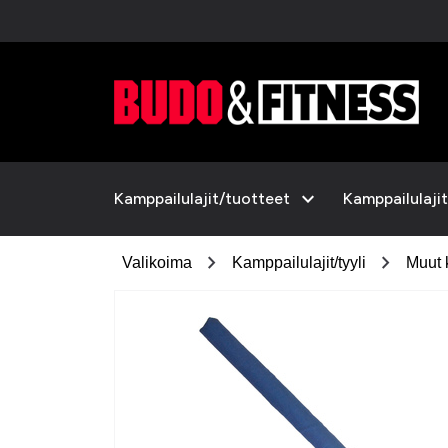
expand_more
Kamppailulajit/tuotteet
Kamppailulajit
chevron_right
chevron_right
Valikoima
Kamppailulajit/tyyli
Muut 