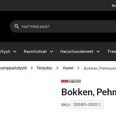
Inc
search
expand_more
expand_more
expand_more
/tyyli
Ravintolisät
Harjoitusvälineet
Tree
chevron_right
chevron_right
chevron_right
Bokken, Pehmuste
kamppailutyylit
Ninjutsu
Aseet
Bokken, Peh
SKU:
12080-000