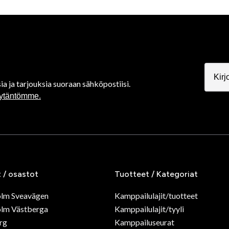
ia ja tarjouksia suoraan sähköpostiisi.
äytäntömme.
t / osastot
Tuotteet / Kategoriat
olm Sveavägen
Kamppailulajit/tuotteet
lm Västberga
Kamppailulajit/tyyli
rg
Kamppailuseurat