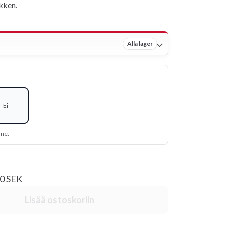
kken.
Alla lager
 Ei
mme.
00 SEK
Lisää ostoskoriin