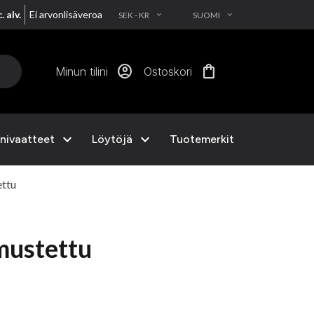
. alv.
Ei arvonlisäveroa
SEK - KR
SUOMI
EXPAND_MORE
EXPAND_MORE
account_circle
shopping_bag
Minun tilini
Ostoskori
expand_more
expand_more
nivaatteet
Löytöjä
Tuotemerkit
ttu
mustettu