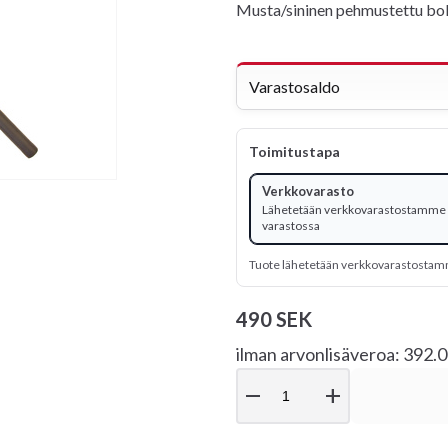
Musta/sininen pehmustettu bo
Varastosaldo
Toimitustapa
Verkkovarasto
Lähetetään verkkovarastostamme -
varastossa
Tuote lähetetään verkkovarastosta
490 SEK
ilman arvonlisäveroa: 392.
remove
add