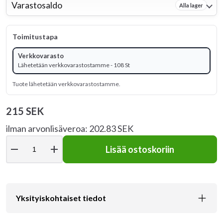
Varastosaldo
Alla lager
Toimitustapa
Verkkovarasto
Lähetetään verkkovarastostamme - 108 St
Tuote lähetetään verkkovarastostamme.
215 SEK
ilman arvonlisäveroa: 202.83 SEK
remove
add
Lisää ostoskoriin
Yksityiskohtaiset tiedot