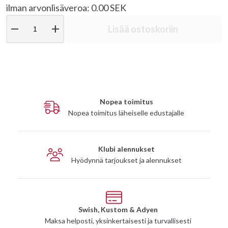
ilman arvonlisäveroa: 0.00 SEK
remove
add
Lisää ostoskoriin
Nopea toimitus
Nopea toimitus läheiselle edustajalle
Klubi alennukset
Hyödynnä tarjoukset ja alennukset
Swish, Kustom & Adyen
Maksa helposti, yksinkertaisesti ja turvallisesti