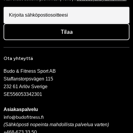
Tilaa
Ota yhteyttä
Budo & Fitness Sport AB
Staffanstorpsvägen 115
232 61 Arlöv Sverige
SE556053342301
Asiakaspalvelu
info@budofitness.fi
(Sähköposti nopeinta mahdollista palvelua varten)
+468-673 33 50