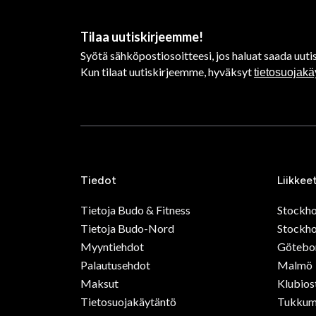
Tilaa uutiskirjeemme!
Syötä sähköpostiosoitteesi, jos haluat saada uutis
Kun tilaat uutiskirjeemme, hyväksyt
tietosuojak
Tiedot
Liikkee
Tietoja Budo & Fitness
Stockh
Tietoja Budo-Nord
Stockho
Myyntiehdot
Götebo
Palautusehdot
Malmö
Maksut
Klubios
Tietosuojakäytäntö
Tukkum