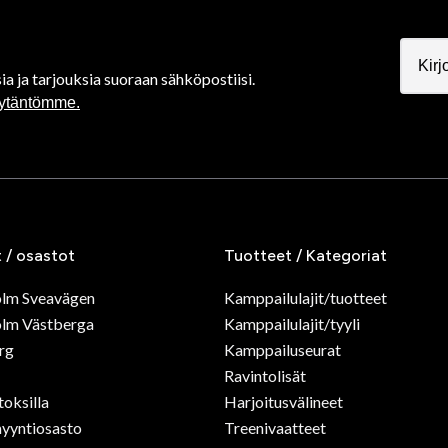
ia ja tarjouksia suoraan sähköpostiisi.
äytäntömme.
t / osastot
Tuotteet / Kategoriat
olm Sveavägen
Kamppailulajit/tuotteet
lm Västberga
Kamppailulajit/tyyli
rg
Kamppailuseurat
Ravintolisät
toksilla
Harjoitusvälineet
yyntiosasto
Treenivaatteet