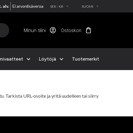
. alv.
Ei arvonlisäveroa
SEK - KR
SUOMI
EXPAND_MORE
EXPAND_MORE
account_circle
shopping_bag
Minun tilini
Ostoskori
expand_more
expand_more
nivaatteet
Löytöjä
Tuotemerkit
ttu. Tarkista URL-osoite ja yritä uudelleen tai siirry