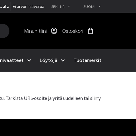
. alv.
Ei arvonlisäveroa
SEK - KR
SUOMI
EXPAND_MORE
EXPAND_MORE
account_circle
shopping_bag
Minun tilini
Ostoskori
expand_more
expand_more
nivaatteet
Löytöjä
Tuotemerkit
ttu. Tarkista URL-osoite ja yritä uudelleen tai siirry