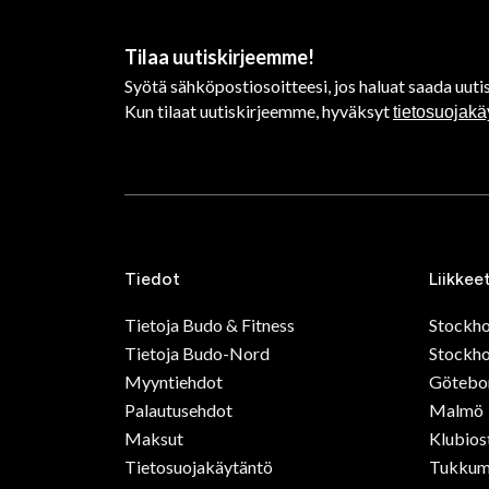
Tilaa uutiskirjeemme!
Syötä sähköpostiosoitteesi, jos haluat saada uutis
Kun tilaat uutiskirjeemme, hyväksyt
tietosuojak
Tiedot
Liikkee
Tietoja Budo & Fitness
Stockh
Tietoja Budo-Nord
Stockho
Myyntiehdot
Götebo
Palautusehdot
Malmö
Maksut
Klubios
Tietosuojakäytäntö
Tukkum