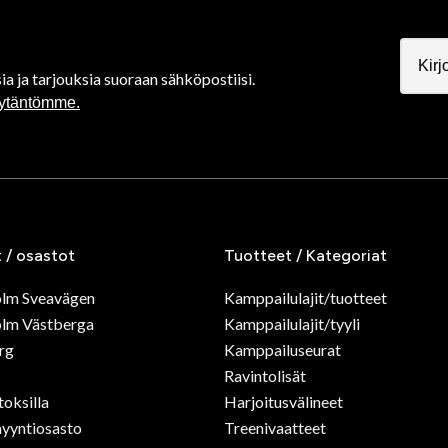
ia ja tarjouksia suoraan sähköpostiisi.
äytäntömme.
t / osastot
Tuotteet / Kategoriat
olm Sveavägen
Kamppailulajit/tuotteet
lm Västberga
Kamppailulajit/tyyli
rg
Kamppailuseurat
Ravintolisät
toksilla
Harjoitusvälineet
yyntiosasto
Treenivaatteet