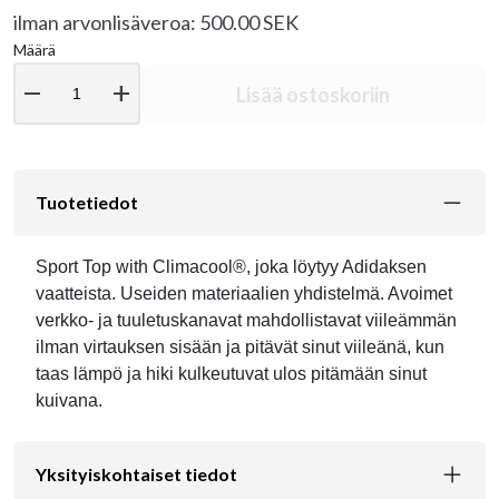
ilman arvonlisäveroa: 500.00 SEK
Määrä
remove
add
Lisää ostoskoriin
Tuotetiedot
Sport Top with Climacool®, joka löytyy Adidaksen
vaatteista. Useiden materiaalien yhdistelmä. Avoimet
verkko- ja tuuletuskanavat mahdollistavat viileämmän
ilman virtauksen sisään ja pitävät sinut viileänä, kun
taas lämpö ja hiki kulkeutuvat ulos pitämään sinut
kuivana.
Yksityiskohtaiset tiedot