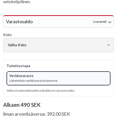
vetoketjullinen.
Varastosaldo
2 variantit
Koko
Toimitustapa
Verkkovarasto
Lähetetään verkkovarastostamme
Valitse tuotevaihtoehto nähdäksesi varastosaldo.
Alkaen
490 SEK
ilman arvonlisäveroa: 392.00 SEK