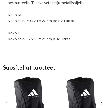
pehmusteella. Tukeva vetoketju metallisoljella.
Koko M
Koko noin: 50 x 31 x 20 cm, noin 31 litraa -
Koko L
Koko noin: 57 x 33 x 23 cm, n. 43 litraa
Suositellut tuotteet