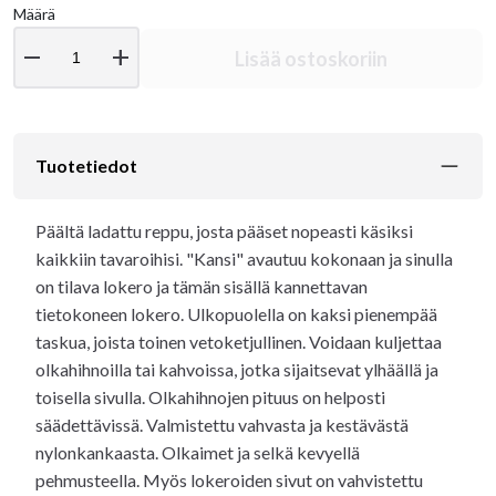
Määrä
remove
add
Lisää ostoskoriin
Tuotetiedot
Päältä ladattu reppu, josta pääset nopeasti käsiksi
kaikkiin tavaroihisi. "Kansi" avautuu kokonaan ja sinulla
on tilava lokero ja tämän sisällä kannettavan
tietokoneen lokero. Ulkopuolella on kaksi pienempää
taskua, joista toinen vetoketjullinen. Voidaan kuljettaa
olkahihnoilla tai kahvoissa, jotka sijaitsevat ylhäällä ja
toisella sivulla. Olkahihnojen pituus on helposti
säädettävissä. Valmistettu vahvasta ja kestävästä
nylonkankaasta. Olkaimet ja selkä kevyellä
pehmusteella. Myös lokeroiden sivut on vahvistettu