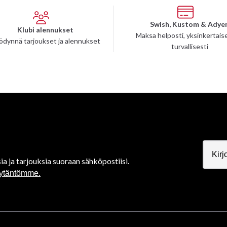
Swish, Kustom & Adye
Klubi alennukset
Maksa helposti, yksinkertaise
ödynnä tarjoukset ja alennukset
turvallisesti
ia ja tarjouksia suoraan sähköpostiisi.
äytäntömme.