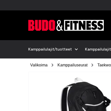
expand_more
Kamppailulajit/tuotteet
Kamppailulajit
chevron_right
chevron_right
Valikoima
Kamppailuseurat
Taekwo