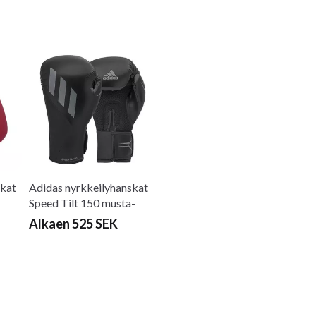
skat
Adidas nyrkkeilyhanskat
Speed ​​​​Tilt 150 musta-
harmaa
Alkaen 525 SEK