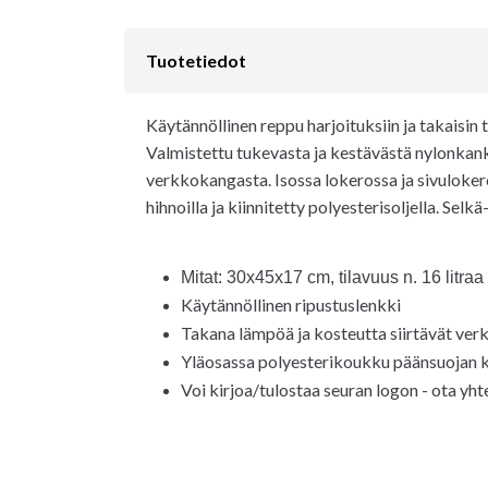
Tuotetiedot
Käytännöllinen reppu harjoituksiin ja takaisin 
Valmistettu tukevasta ja kestävästä nylonkanka
verkkokangasta. Isossa lokerossa ja sivulokero
hihnoilla ja kiinnitetty polyesterisoljella. Se
Mitat: 30x45x17 cm, tilavuus n. 16 litraa
Käytännöllinen ripustuslenkki
Takana lämpöä ja kosteutta siirtävät ver
Yläosassa polyesterikoukku päänsuojan kii
Voi kirjoa/tulostaa seuran logon - ota yht