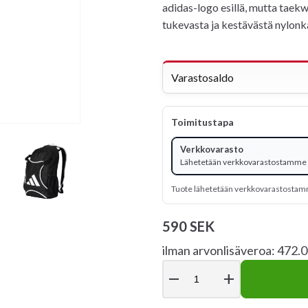
adidas-logo esillä, mutta taekw
tukevasta ja kestävästä nylonk
Varastosaldo
Toimitustapa
Verkkovarasto
Lähetetään verkkovarastostamme -
Tuote lähetetään verkkovarastosta
590 SEK
ilman arvonlisäveroa: 472.
remove
add