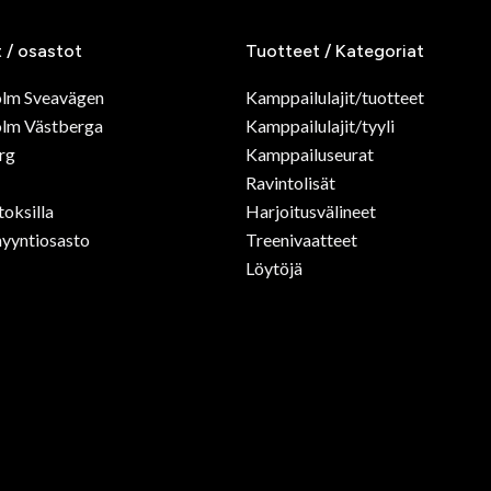
t / osastot
Tuotteet / Kategoriat
olm Sveavägen
Kamppailulajit/tuotteet
lm Västberga
Kamppailulajit/tyyli
rg
Kamppailuseurat
Ravintolisät
toksilla
Harjoitusvälineet
yyntiosasto
Treenivaatteet
Löytöjä