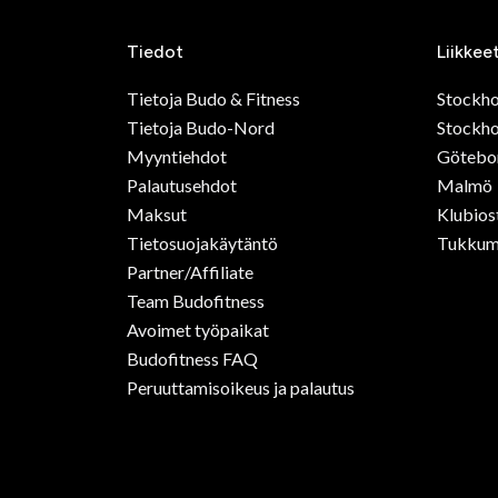
Tiedot
Liikkee
Tietoja Budo & Fitness
Stockh
Tietoja Budo-Nord
Stockho
Myyntiehdot
Götebo
Palautusehdot
Malmö
Maksut
Klubios
Tietosuojakäytäntö
Tukkum
Partner/Affiliate
Team Budofitness
Avoimet työpaikat
Budofitness FAQ
Peruuttamisoikeus ja palautus