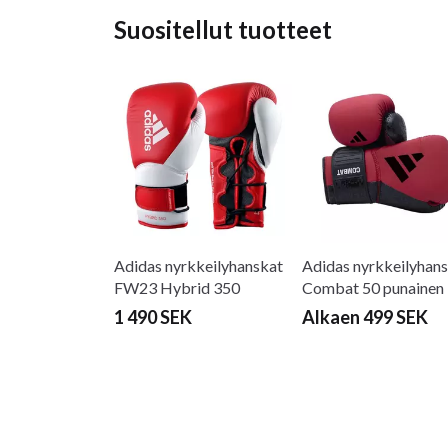
Suositellut tuotteet
Adidas nyrkkeilyhanskat
Adidas nyrkkeilyhan
FW23 Hybrid 350
Combat 50 punainen
punainen
1 490 SEK
Alkaen 499 SEK