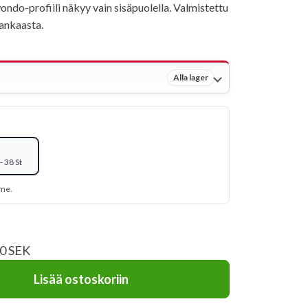
ondo-profiili näkyy vain sisäpuolella. Valmistettu
ankaasta.
Alla lager
 38 St
mme.
00 SEK
Lisää ostoskoriin