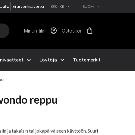
. alv.
Ei arvonlisäveroa
SEK - KR
SUOMI
EXPAND_MORE
EXPAND_MORE
account_circle
shopping_bag
Minun tilini
Ostoskori
expand_more
expand_more
nivaatteet
Löytöjä
Tuotemerkit
pu
wondo reppu
iin ja takaisin tai jokapäiväiseen käyttöön. Suuri