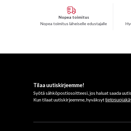
Nopea toimitus
Nopea toimitus läheiselle edustajalle
Hy
Tilaa uutiskirjeemme!
Syötä sähköpostiosoitteesi, jos haluat saada uutis
Kun tilaat uutiskirjeemme, hyväksyt
tietosuojak