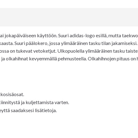
tai jokapäiväiseen käyttöön. Suuri adidas-logo esillä, mutta taekwo
asta. Suuri päälokero, jossa ylimääräinen tasku tilan jakamiseksi. 
ssa on tukevat vetoketjut. Ulkopuolella ylimääräinen tasku taistelu
lkä- ja olkahihnat kevyemmällä pehmusteella. Olkahihnojen pituus on 
kkosisäosat.
nnitystä ja kuljettamista varten.
eyttä saadaksesi lisätietoja.