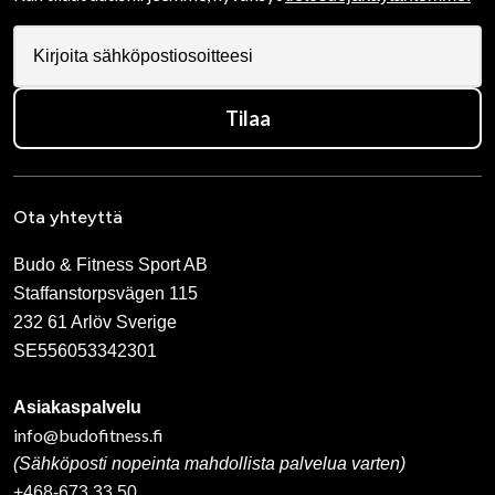
Tilaa
Ota yhteyttä
Budo & Fitness Sport AB
Staffanstorpsvägen 115
232 61 Arlöv Sverige
SE556053342301
Asiakaspalvelu
info@budofitness.fi
(Sähköposti nopeinta mahdollista palvelua varten)
+468-673 33 50