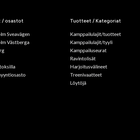
t / osastot
Tuotteet / Kategoriat
olm Sveavägen
Kamppailulajit/tuotteet
lm Västberga
Kamppailulajit/tyyli
rg
Kamppailuseurat
Ravintolisät
toksilla
Harjoitusvälineet
yyntiosasto
Treenivaatteet
Löytöjä