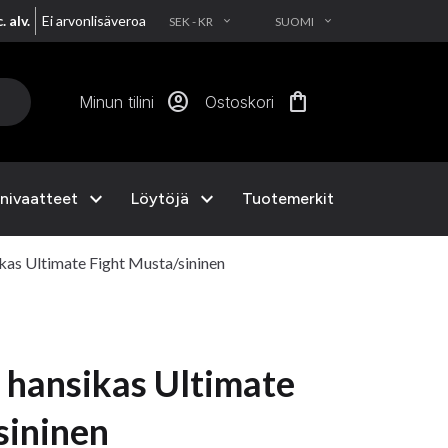
. alv.
Ei arvonlisäveroa
SEK - KR
SUOMI
EXPAND_MORE
EXPAND_MORE
account_circle
shopping_bag
Minun tilini
Ostoskori
expand_more
expand_more
nivaatteet
Löytöjä
Tuotemerkit
as Ultimate Fight Musta/sininen
hansikas Ultimate
sininen