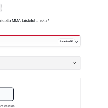
istettu MMA-taisteluhanska /
4 variantit
arastosaldo.