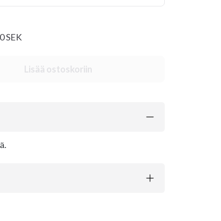
20 SEK
Lisää ostoskoriin
ä.