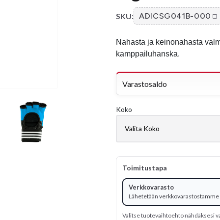
SKU:
ADICSG041B-000
Nahasta ja keinonahasta valm
kamppailuhanska.
Varastosaldo
Koko
Toimitustapa
Verkkovarasto
Lähetetään verkkovarastostamme
Valitse tuotevaihtoehto nähdäksesi v