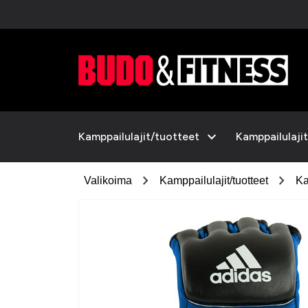
expand_more
Kamppailulajit/tuotteet
Kamppailulajit
chevron_right
chevron_right
Valikoima
Kamppailulajit/tuotteet
Ka