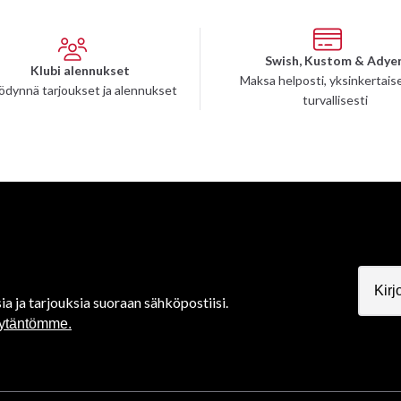
Swish, Kustom & Adye
Klubi alennukset
Maksa helposti, yksinkertaise
ödynnä tarjoukset ja alennukset
turvallisesti
ia ja tarjouksia suoraan sähköpostiisi.
äytäntömme.