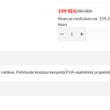
199 SEK
399 SEK
ilman arvonlisäveroa: 159.
Määrä
remove
add
ä nahkaa. Pehmuste koostuu kevyestä EVA-vaahdosta ja geelist