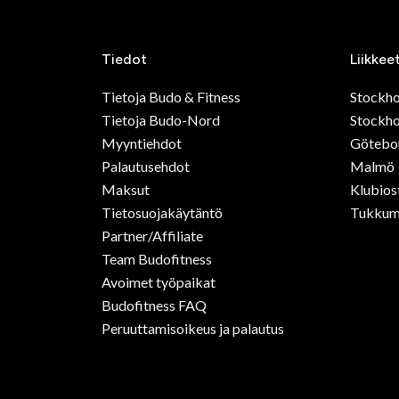
Tiedot
Liikkee
Tietoja Budo & Fitness
Stockh
Tietoja Budo-Nord
Stockho
Myyntiehdot
Götebo
Palautusehdot
Malmö
Maksut
Klubios
Tietosuojakäytäntö
Tukkum
Partner/Affiliate
Team Budofitness
Avoimet työpaikat
Budofitness FAQ
Peruuttamisoikeus ja palautus