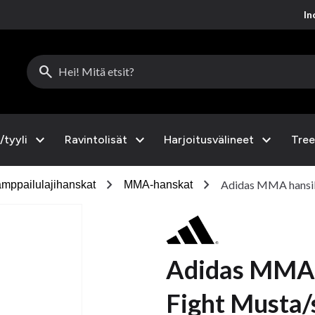
Inc
search
expand_more
expand_more
expand_more
/tyyli
Ravintolisät
Harjoitusvälineet
Tree
chevron_right
chevron_right
Adidas MMA hansik
mppailulajihanskat
MMA-hanskat
Adidas MMA 
Fight Musta/