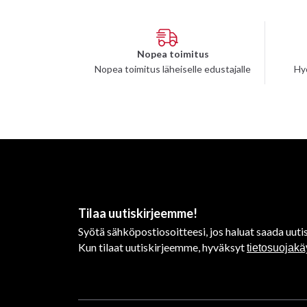
Nopea toimitus
Nopea toimitus läheiselle edustajalle
Hy
Tilaa uutiskirjeemme!
Syötä sähköpostiosoitteesi, jos haluat saada uutis
Kun tilaat uutiskirjeemme, hyväksyt
tietosuojak