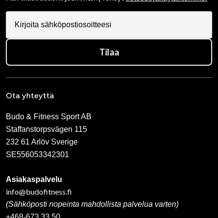
Tilaa
Ota yhteyttä
Budo & Fitness Sport AB
Staffanstorpsvägen 115
232 61 Arlöv Sverige
SE556053342301
Asiakaspalvelu
info@budofitness.fi
(Sähköposti nopeinta mahdollista palvelua varten)
+468-673 33 50