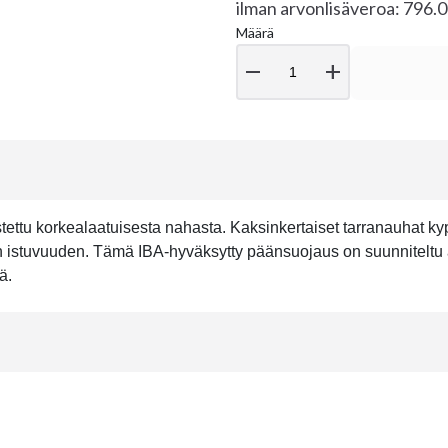
ilman arvonlisäveroa: 796.
Määrä
remove
add
tettu korkealaatuisesta nahasta. Kaksinkertaiset tarranauhat ky
isen istuvuuden. Tämä IBA-hyväksytty päänsuojaus on suunniteltu
ä.