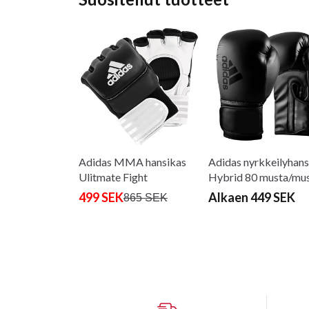
Adidas MMA hansikas
Adidas nyrkkeilyhan
Ulitmate Fight
Hybrid 80 musta/mu
musta/valkoinen
499 SEK
Alkaen 449 SEK
865 SEK