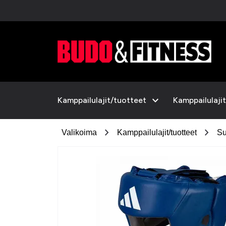
expand_more
Kamppailulajit/tuotteet
Kamppailulajit
chevron_right
chevron_right
Valikoima
Kamppailulajit/tuotteet
Su