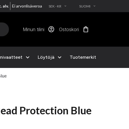
. alv.
Ei arvonlisäveroa
SEK - KR
SUOMI
EXPAND_MORE
EXPAND_MORE
account_circle
shopping_bag
Minun tilini
Ostoskori
expand_more
expand_more
nivaatteet
Löytöjä
Tuotemerkit
Blue
ead Protection Blue