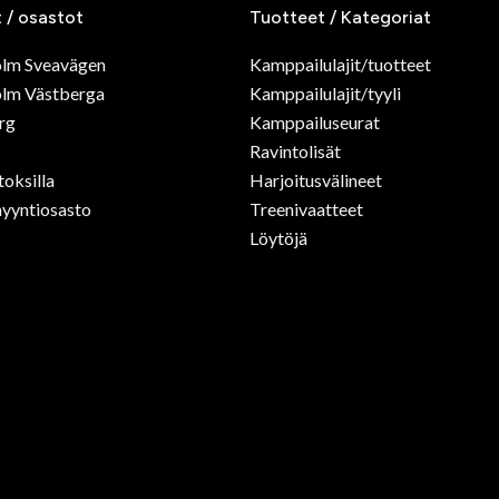
t / osastot
Tuotteet / Kategoriat
olm Sveavägen
Kamppailulajit/tuotteet
lm Västberga
Kamppailulajit/tyyli
rg
Kamppailuseurat
Ravintolisät
toksilla
Harjoitusvälineet
yyntiosasto
Treenivaatteet
Löytöjä