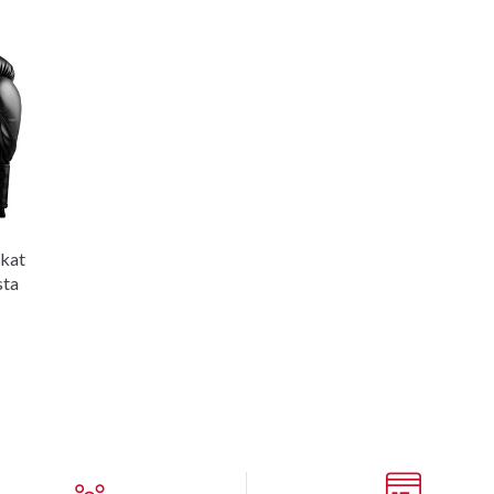
skat
sta