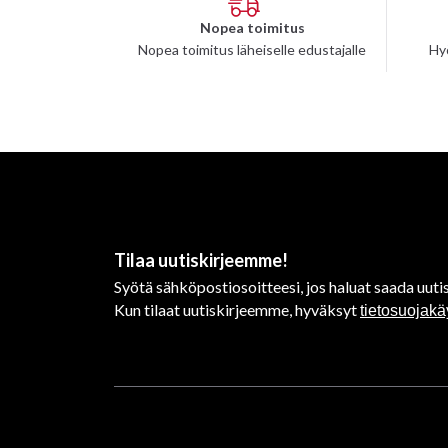
Nopea toimitus
Nopea toimitus läheiselle edustajalle
Hy
Tilaa uutiskirjeemme!
Syötä sähköpostiosoitteesi, jos haluat saada uutis
Kun tilaat uutiskirjeemme, hyväksyt
tietosuojak