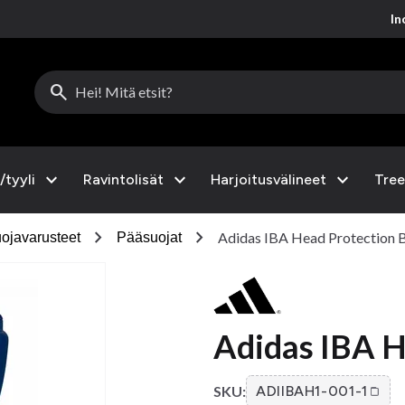
Inc
search
expand_more
expand_more
expand_more
/tyyli
Ravintolisät
Harjoitusvälineet
Tree
chevron_right
chevron_right
Adidas IBA Head Protection 
ojavarusteet
Pääsuojat
Adidas IBA H
SKU:
ADIIBAH1-001-1