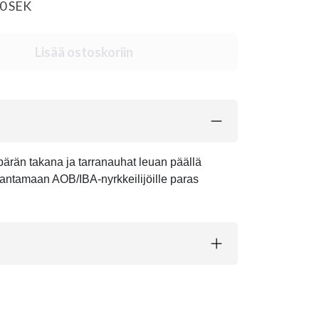
00 SEK
Lisää ostoskoriin
pärän takana ja tarranauhat leuan päällä
 antamaan AOB/IBA-nyrkkeilijöille paras