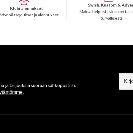
Swish, Kustom & Adye
Klubi alennukset
Maksa helposti, yksinkertaise
ödynnä tarjoukset ja alennukset
turvallisesti
ia ja tarjouksia suoraan sähköpostiisi.
äytäntömme.