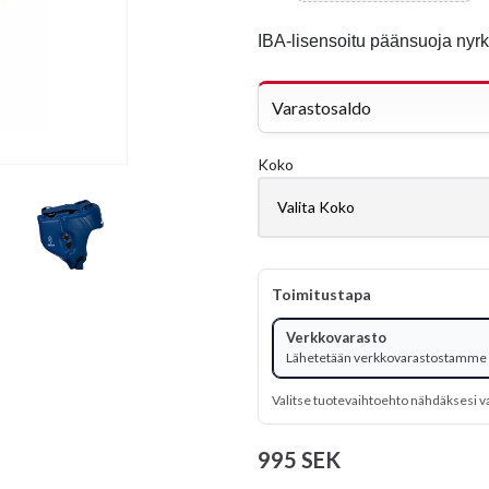
IBA-lisensoitu päänsuoja nyrk
Varastosaldo
Koko
Toimitustapa
Verkkovarasto
Lähetetään verkkovarastostamme
Valitse tuotevaihtoehto nähdäksesi v
995 SEK