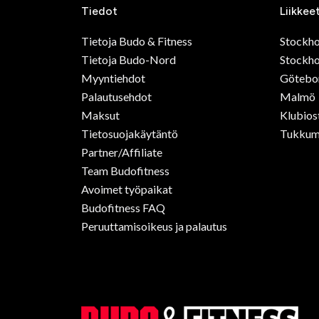
Tiedot
Liikkee
Tietoja Budo & Fitness
Stockh
Tietoja Budo-Nord
Stockho
Myyntiehdot
Götebo
Palautusehdot
Malmö
Maksut
Klubios
Tietosuojakäytäntö
Tukkum
Partner/Affiliate
Team Budofitness
Avoimet työpaikat
Budofitness FAQ
Peruuttamisoikeus ja palautus