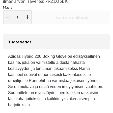
ilman arvonlisäveroa: 792.00 SEK
Määrä
remove
add
Lisää ostoskoriin
Tuotetiedot
Adidas Hybrid 200 Boxing Glove on edistyksellinen
käsine, joka on valmistettu aidosta nahasta
kestävyyden ja tuntuman takaamiseksi. Nämä
käsineet sopivat erinomaisesti kaikentasoisille
urheilijoille Rannehihna varmistaa jokaisen lyönnin.
Se on mukava ja estää veden imeytymisen vaahtoon.
Suunnittelu on myös täydellinen kaikkiin raskaisiin
laukkuharjoituksiin ja kaikkiin yksinkertaisempiin
harjoituksiin.