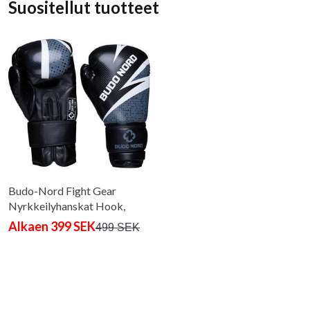
Suositellut tuotteet
Budo-Nord Fight Gear
Nyrkkeilyhanskat Hook,
Musta/harmaa
Alkaen 399 SEK
499 SEK