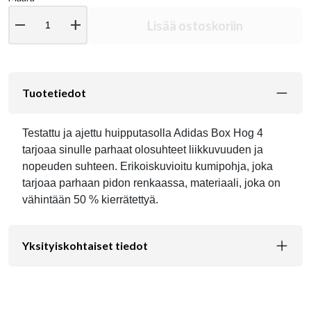
remove
add
Lisää ostoskoriin
Tuotetiedot
Testattu ja ajettu huipputasolla Adidas Box Hog 4
tarjoaa sinulle parhaat olosuhteet liikkuvuuden ja
nopeuden suhteen. Erikoiskuvioitu kumipohja, joka
tarjoaa parhaan pidon renkaassa, materiaali, joka on
vähintään 50 % kierrätettyä.
Yksityiskohtaiset tiedot