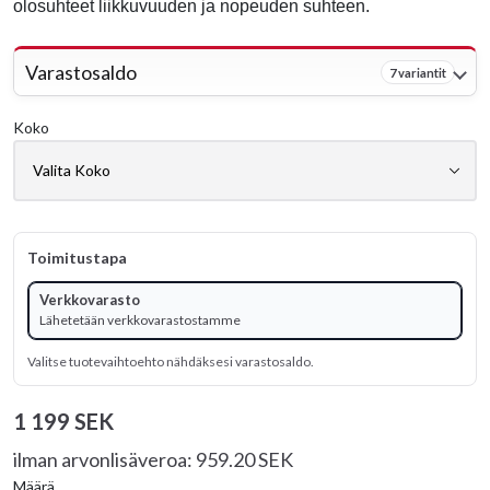
olosuhteet liikkuvuuden ja nopeuden suhteen.
Varastosaldo
7 variantit
Koko
Toimitustapa
Verkkovarasto
Lähetetään verkkovarastostamme
Valitse tuotevaihtoehto nähdäksesi varastosaldo.
1 199 SEK
ilman arvonlisäveroa: 959.20 SEK
Määrä