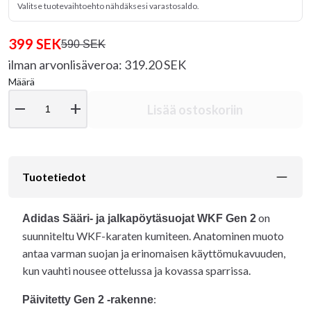
Valitse tuotevaihtoehto nähdäksesi varastosaldo.
399 SEK
590 SEK
ilman arvonlisäveroa: 319.20 SEK
Määrä
remove
add
Lisää ostoskoriin
Tuotetiedot
on
Adidas Sääri- ja jalkapöytäsuojat WKF Gen 2
suunniteltu WKF-karaten kumiteen. Anatominen muoto
antaa varman suojan ja erinomaisen käyttömukavuuden,
kun vauhti nousee ottelussa ja kovassa sparrissa.
:
Päivitetty Gen 2 -rakenne