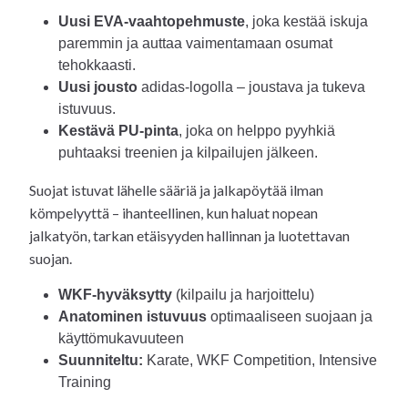
Uusi EVA-vaahtopehmuste
, joka kestää iskuja
paremmin ja auttaa vaimentamaan osumat
tehokkaasti.
Uusi jousto
adidas-logolla – joustava ja tukeva
istuvuus.
Kestävä PU-pinta
, joka on helppo pyyhkiä
puhtaaksi treenien ja kilpailujen jälkeen.
Suojat istuvat lähelle sääriä ja jalkapöytää ilman
kömpelyyttä – ihanteellinen, kun haluat nopean
jalkatyön, tarkan etäisyyden hallinnan ja luotettavan
suojan.
WKF-hyväksytty
(kilpailu ja harjoittelu)
Anatominen istuvuus
optimaaliseen suojaan ja
käyttömukavuuteen
Suunniteltu:
Karate, WKF Competition, Intensive
Training