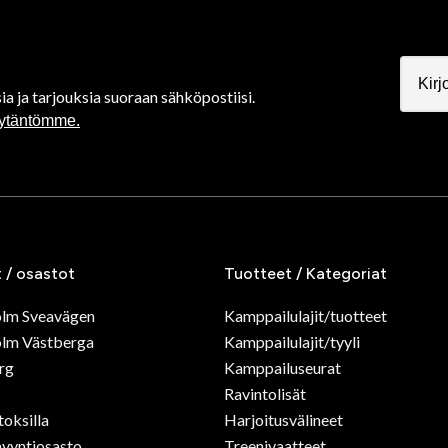
ia ja tarjouksia suoraan sähköpostiisi.
äytäntömme.
t / osastot
Tuotteet / Kategoriat
olm Sveavägen
Kamppailulajit/tuotteet
lm Västberga
Kamppailulajit/tyyli
rg
Kamppailuseurat
Ravintolisät
toksilla
Harjoitusvälineet
yyntiosasto
Treenivaatteet