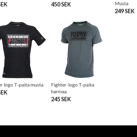
Musta
SEK
450 SEK
249 SEK
er logo T-paita musta
Fighter-logo T-paita
harmaa
SEK
245 SEK