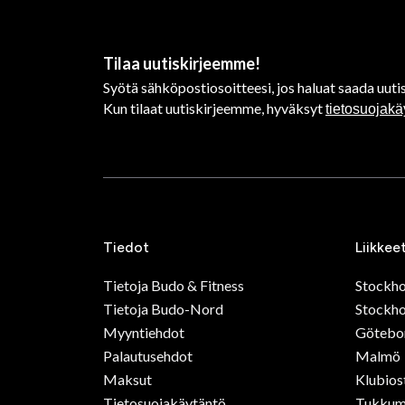
Tilaa uutiskirjeemme!
Syötä sähköpostiosoitteesi, jos haluat saada uutis
Kun tilaat uutiskirjeemme, hyväksyt
tietosuojak
Tiedot
Liikkee
Tietoja Budo & Fitness
Stockh
Tietoja Budo-Nord
Stockho
Myyntiehdot
Götebo
Palautusehdot
Malmö
Maksut
Klubios
Tietosuojakäytäntö
Tukkum