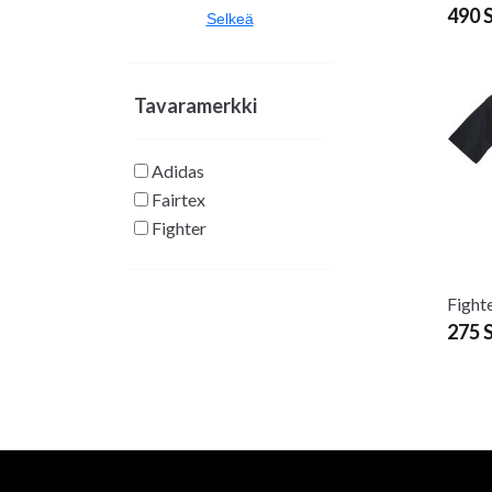
490 
Selkeä
Tavaramerkki
Adidas
Fairtex
Fighter
Fight
275 