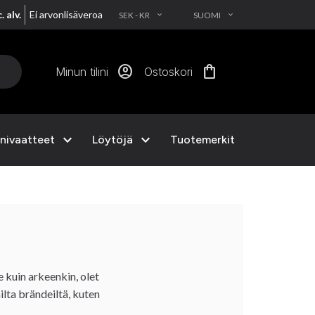
. alv.
Ei arvonlisäveroa
SEK - KR
SUOMI
EXPAND_MORE
EXPAND_MORE
account_circle
shopping_bag
Minun tilini
Ostoskori
expand_more
expand_more
nivaatteet
Löytöjä
Tuotemerkit
e kuin arkeenkin, olet
ilta brändeiltä, kuten