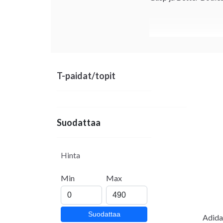
T-paidat/topit
Suodattaa
Hinta
Min
Max
Suodattaa
Adida