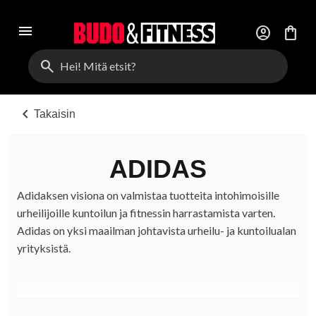
menu
account_circle
shopping_bag
search
chevron_left
Takaisin
ADIDAS
Adidaksen visiona on valmistaa tuotteita intohimoisille
urheilijoille kuntoilun ja fitnessin harrastamista varten.
Adidas on yksi maailman johtavista urheilu- ja kuntoilualan
yrityksistä.