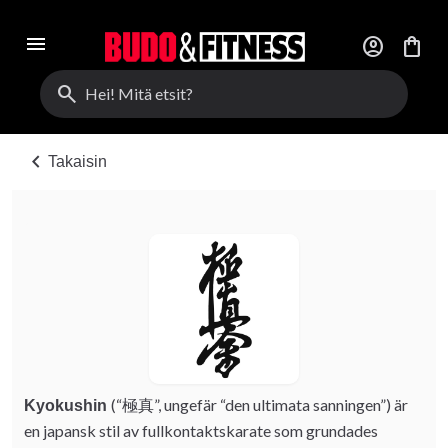
menu
account_circle
shopping_bag
search
chevron_left
Takaisin
(“極真”, ungefär “den ultimata sanningen”) är
Kyokushin
en japansk stil av fullkontaktskarate som grundades