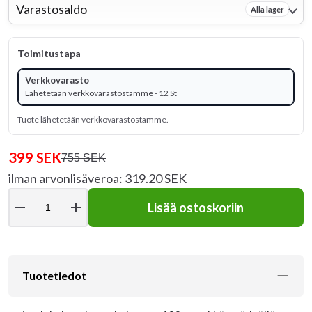
Varastosaldo
Alla lager
Toimitustapa
Verkkovarasto
Lähetetään verkkovarastostamme - 12 St
Tuote lähetetään verkkovarastostamme.
399 SEK
755 SEK
ilman arvonlisäveroa: 319.20 SEK
remove
add
Lisää ostoskoriin
Tuotetiedot