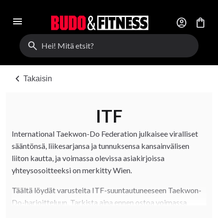
menu
account_circle
shopping_bag
search
chevron_left
Takaisin
ITF
International Taekwon-Do Federation julkaisee viralliset
sääntönsä, liikesarjansa ja tunnuksensa kansainvälisen
liiton kautta, ja voimassa olevissa asiakirjoissa
yhteysosoitteeksi on merkitty Wien.
Täältä löydät varusteita ITF-suuntautuneeseen Taekwon-
Do-harjoitteluun. Tarkista aina ennen ostoa voimassa
olevat säännöt puvuista, suojista ja kilpailumuodosta.