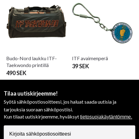
Budo-Nord laukku ITF-
ITF avaimenperä
Taekwondo printillä
39 SEK
490 SEK
Tilaa uutiskirjeemme!
Syötä sähköpostiosoitteesi, jos haluat saada uutisia ja
tarjouksia suoraan sähköpostiisi.
Kun tilaat uutiskirjeemme, hyväksyt
tietosuojakäytäntömme.