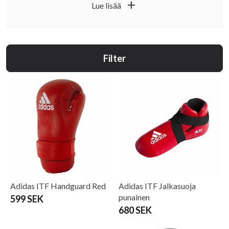
add
Lue lisää
.
Virallinen sivusto
Filter
Adidas ITF Handguard Red
Adidas ITF Jalkasuoja
punainen
599 SEK
680 SEK